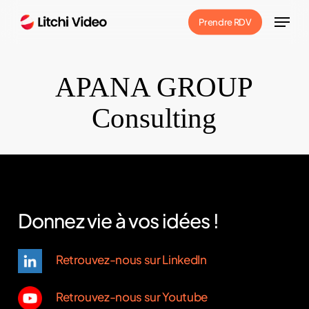
Skip
Menu
Prendre RDV
to
main
content
APANA GROUP
Consulting
Donnez vie à vos idées !
Retrouvez-nous sur LinkedIn
Retrouvez-nous sur Youtube