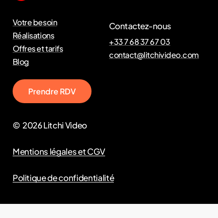
Votre besoin
Contactez-nous
Réalisations
+33 7 68 37 67 03
Offres et tarifs
contact@litchivideo.com
Blog
P
r
e
n
d
r
e
R
D
V
©
2026
Litchi Video
Mentions légales et CGV
Politique de confidentialité