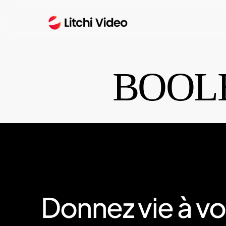
Skip
to
main
content
BOOLE
Donnez
vie
à
vo