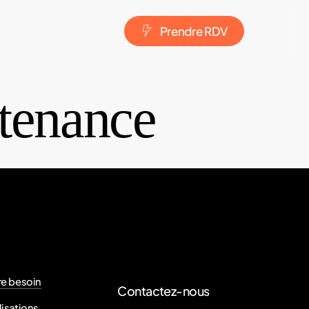
P
r
e
n
d
r
e
R
D
V
enance
re besoin
Contactez-nous
lisations