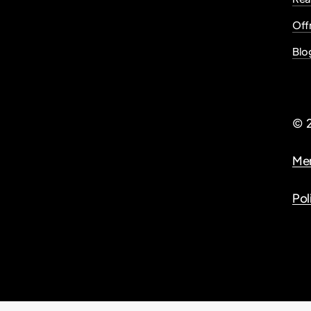
Offr
Blo
©
Men
Pol