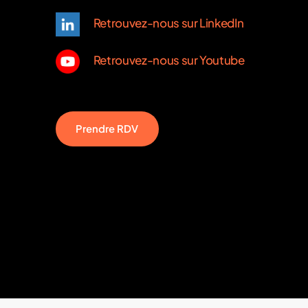
Retrouvez-nous sur LinkedIn
Retrouvez-nous sur Youtube
P
r
e
n
d
r
e
R
D
V