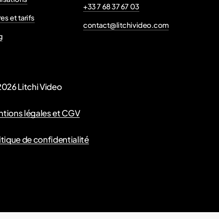
+33 7 68 37 67 03
es et tarifs
contact@litchivideo.com
g
2026
Litchi Video
tions légales et CGV
itique de confidentialité