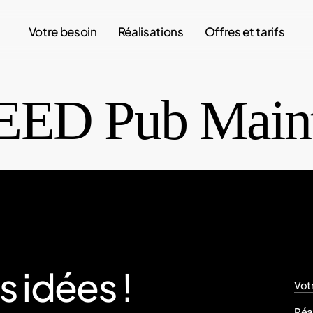
Votre besoin
Réalisations
Offres et tarifs
ED Pub Maint
s
idées
!
Vot
Réa