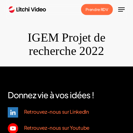
Skip
Menu
Prendre RDV
to
main
content
IGEM Projet de
recherche 2022
Donnez vie à vos idées !
Retrouvez-nous sur LinkedIn
Retrouvez-nous sur Youtube