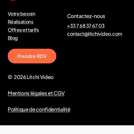
Votre besoin
Contactez-nous
Réalisations
+33 7 68 37 67 03
Offres et tarifs
contact@litchivideo.com
Blog
P
r
e
n
d
r
e
R
D
V
©
2026
Litchi Video
Mentions légales et CGV
Politique de confidentialité