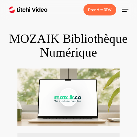
Skip
Menu
Prendre RDV
to
main
content
MOZAIK Bibliothèque
Numérique
Play Video
Play Video