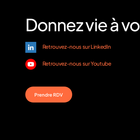
charge médica
entrer
Donnez
vie
à
vo
Retrouvez-nous sur LinkedIn
Pour optimi
Retrouvez-nous sur Youtube
infirmière l
est ég
P
r
e
n
d
r
e
R
D
V
Le médecin ap