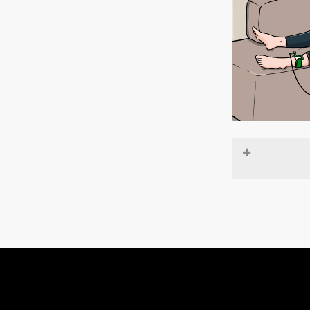
Sophie vit d
Un soir, v