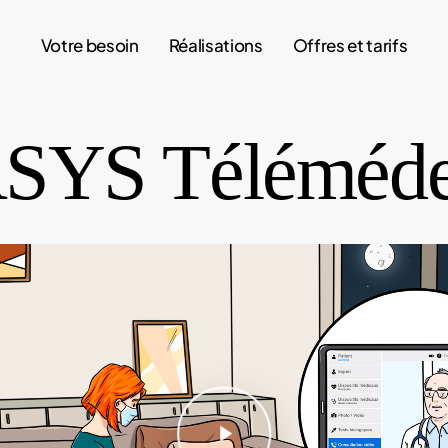
Votre besoin
Réalisations
Offres et tarifs
SYS Téléméde
Play Video
Play Video