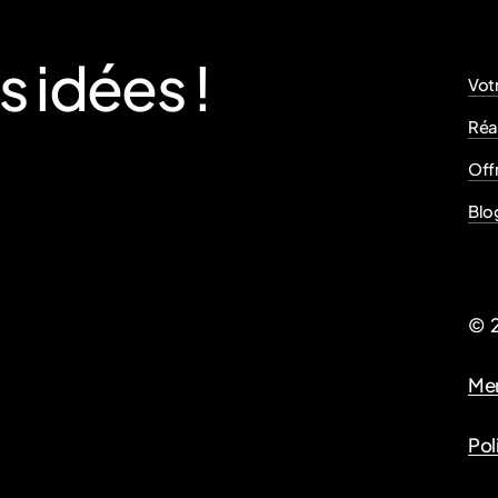
le le plus vite possible. Puisqu’il est tard, elle doit compo
 en contact avec un médecin régulateur. C’est ce qu’on app
s
idées
!
permanence des soins ambulatoires.
Vot
Réa
Offr
ser la prise en charge de Sophie, le médecin régulateur a r
Blo
ibérale d’astreinte utilisant la valise de télémédecine PARSY
alement possible dans le cadre d’un exercice coordonné de
©
Men
Comment ça marche?
Pol
pelle Nathalie, l’infirmière libérale d’astreinte ce soir là d
de Sophie, pour lui demander d’aller à son domicile.