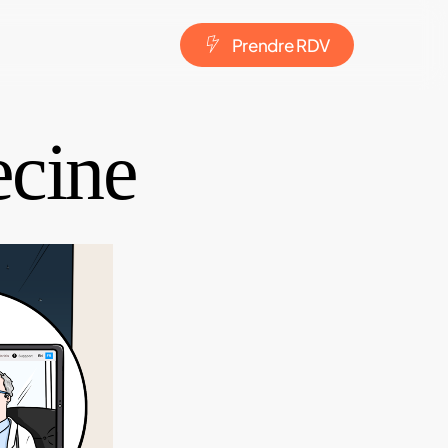
P
r
e
n
d
r
e
R
D
V
cine