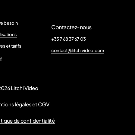
ser le 15 pour
elle la
re besoin
Contactez-nous
lisations
+33 7 68 37 67 03
es et tarifs
contact@litchivideo.com
ecours à une
g
S. Ce recours
 ville.
2026
Litchi Video
tions légales et CGV
itique de confidentialité
ans le secteur